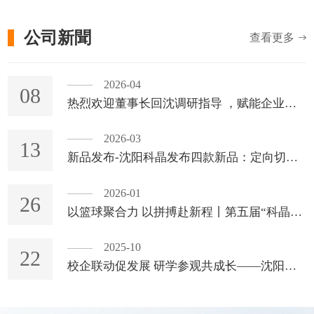
公司新聞
查看更多
2026-04
08
热烈欢迎董事长回沈调研指导 ，赋能企业高质量发展
2026-03
13
新品发布-沈阳科晶发布四款新品：定向切割一体机、双盘压力研磨机、真空旋涂机、电解抛光仪
2026-01
26
以篮球聚合力 以拼搏赴新程丨第五届“科晶杯”篮球争霸赛圆满落幕
2025-10
22
校企联动促发展 研学参观共成长——沈阳工业大学理学院应用物理专业师生到沈阳科晶生产实习研学活动