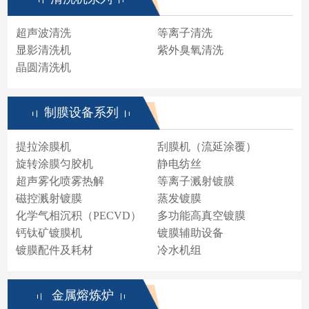
超声波清洗
等离子清洗
显影清洗机
紫外臭氧清洗
晶圆清洗机
制膜设备系列
提拉涂膜机
刮膜机（流延涂覆）
旋转涂膜匀胶机
静电纺丝
超声雾化喷雾热解
等离子溅射镀膜
磁控溅射镀膜
蒸发镀膜
化学气相沉积（PECVD）
多功能高真空镀膜
钙钛矿镀膜机
镀膜辅助设备
镀膜配件及耗材
冷水机组
金属熔炼炉