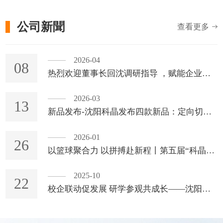
公司新聞
查看更多
2026-04
08
热烈欢迎董事长回沈调研指导 ，赋能企业高质量发展
2026-03
13
新品发布-沈阳科晶发布四款新品：定向切割一体机、双盘压力研磨机、真空旋涂机、电解抛光仪
2026-01
26
以篮球聚合力 以拼搏赴新程丨第五届“科晶杯”篮球争霸赛圆满落幕
2025-10
22
校企联动促发展 研学参观共成长——沈阳工业大学理学院应用物理专业师生到沈阳科晶生产实习研学活动