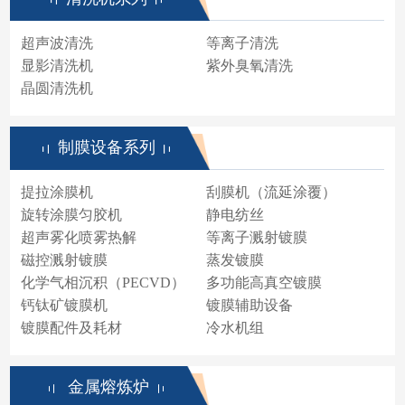
超声波清洗
等离子清洗
显影清洗机
紫外臭氧清洗
晶圆清洗机
制膜设备系列
提拉涂膜机
刮膜机（流延涂覆）
旋转涂膜匀胶机
静电纺丝
超声雾化喷雾热解
等离子溅射镀膜
磁控溅射镀膜
蒸发镀膜
化学气相沉积（PECVD）
多功能高真空镀膜
钙钛矿镀膜机
镀膜辅助设备
镀膜配件及耗材
冷水机组
金属熔炼炉